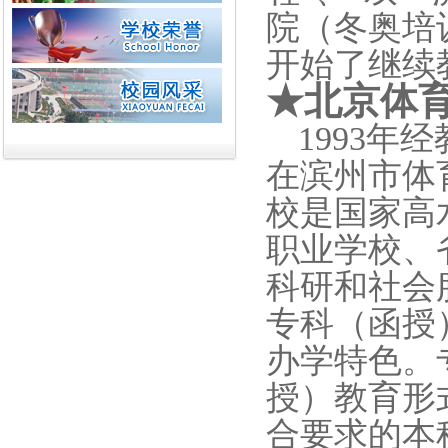
院（冬奥培
开始了继续
★
北京体
1993
在滨州市体
校
是国家高
职业学校、
科研和社会
专科
（函授
办学特色。
授）教育形
合要求的本