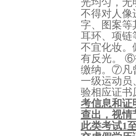
光均匀，
无
不得
对人像
字、图案等
耳环、项链
不宜化妆。
有反光
。
⑥
缴纳。
⑦凡
一级运动员
验相应证书
考信息和证
查出，视情
此类考试
1