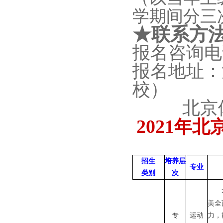
学期间分三
★
联系方
报名
咨询电
报名
地址：
校）
北京
202
1
年北
招生
培养层
专业
类别
次
美全
专
运动
力，