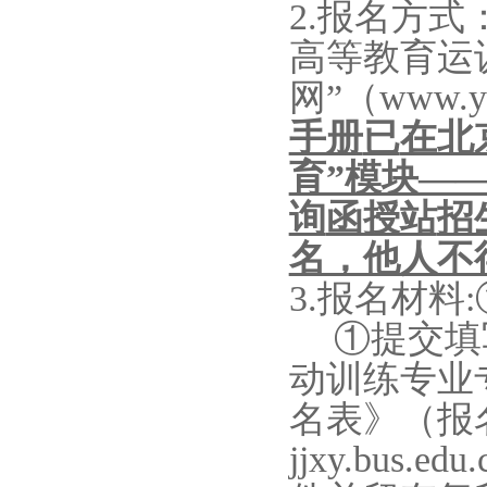
2.报名方式
高等教育
运
网”（www.y
手册
已
在北
育”模块—
询
函授站
招
名，他人不
3.
报名材料
:
①提交填
动训练专业
名表》（报名
jjxy.bus.edu.